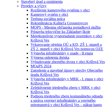
Stavebný úrad a oznámenia
Projekty a výzvy
Rozšírenie kamerového systému v obci
Kamerový systém v obci
Terénna sociálna práca
Rekonštrukcia Kaštieľa Grosserovcov
MOPS - Miestna občianska poriadková služba
Prístavba telocvične ku Základnej škole
Majetkoprávne vysporiadanie pozemkov v obci
Krížová Ves
Vykurovanie objektu OÚ a KD, ZŠ 1. stupeň a
ZŠ 2. stupeň v obci Krížová Ves pomocou OZE
Výstavba infraštruktúry v osade - II.etapa
Výmena oplotenia ihriska
Vybudovanie zberného dvora v obci Krížová Ves
MOaPS 2024
Zateplenie a stavebné úpravy strechy Obecného
úradu Krížová Ves
Výstavba infraštruktúry v MRK - I. etapa v obci
Krížová Ves
Zefektívnenie triedeného zberu v MRK v obci
Krížová Ves
Podpora triedeného zberu komunálneho odpadu
a správa verejnej infraštruktúry a verejného
priestranstvá v obci Krížová Ves – nákup bagra