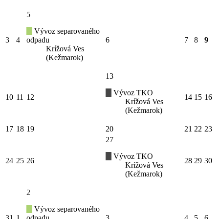
5
Vývoz separovaného
3
4
odpadu
6
7
8
9
Krížová Ves
(Kežmarok)
13
Vývoz TKO
10
11
12
14
15
16
Krížová Ves
(Kežmarok)
17
18
19
20
21
22
23
27
Vývoz TKO
24
25
26
28
29
30
Krížová Ves
(Kežmarok)
2
Vývoz separovaného
31
1
odpadu
3
4
5
6