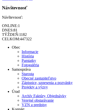
Návštevnosť
Návštevnosť:
ONLINE:
1
DNES:
81
TÝŽDEŇ:
1182
CELKOM:
447322
Obec
Informacie
História
Pamiatky
Fotogaléria
Samospráva
Starosta
Obecné zastupiteľstvo
Zápisnice, uznesenia a pozvánky
Projekty a výzvy
Úrad
Archív Faktúry, Objednávky
Verejné obstarávanie
VZN a predpisy
Kontakt