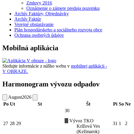
Zmluvy 2016
Oznámenie o zámere predaja pozemku
Archív Faktúry, Objednávky
Archív Faktúr
Verejné obstarávanie
Plán hospodárskeho a sociálneho rozvoja obce
Ochrana osobných údajov
Mobilná aplikácia
Sledujte informácie z nášho webu v
mobilnej aplikácii -
V OBRAZE.
Harmonogram vývozu odpadov
August
2026
Po
Ut
St
Št
Pi
So
Ne
30
Vývoz TKO
27
28
29
31
1
2
Krížová Ves
(Kežmarok)