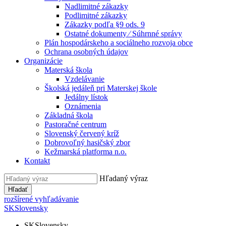
Nadlimitné zákazky
Podlimitné zákazky
Zákazky podľa §9 ods. 9
Ostatné dokumenty ⁄ Súhrnné správy
Plán hospodárskeho a sociálneho rozvoja obce
Ochrana osobných údajov
Organizácie
Materská škola
Vzdelávanie
Školská jedáleň pri Materskej škole
Jedálny lístok
Oznámenia
Základná škola
Pastoračné centrum
Slovenský červený kríž
Dobrovoľný hasičský zbor
Kežmarská platforma n.o.
Kontakt
Hľadaný výraz
Hľadať
rozšírené vyhľadávanie
SK
Slovensky
SK
Slovensky