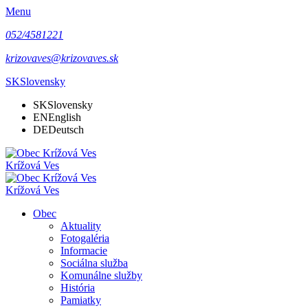
Menu
052/4581221
krizovaves@krizovaves.sk
SK
Slovensky
SK
Slovensky
EN
English
DE
Deutsch
Krížová Ves
Krížová Ves
Obec
Aktuality
Fotogaléria
Informacie
Sociálna služba
Komunálne služby
História
Pamiatky