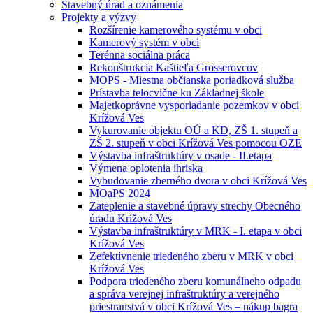
Stavebný úrad a oznámenia
Projekty a výzvy
Rozšírenie kamerového systému v obci
Kamerový systém v obci
Terénna sociálna práca
Rekonštrukcia Kaštieľa Grosserovcov
MOPS - Miestna občianska poriadková služba
Prístavba telocvične ku Základnej škole
Majetkoprávne vysporiadanie pozemkov v obci
Krížová Ves
Vykurovanie objektu OÚ a KD, ZŠ 1. stupeň a
ZŠ 2. stupeň v obci Krížová Ves pomocou OZE
Výstavba infraštruktúry v osade - II.etapa
Výmena oplotenia ihriska
Vybudovanie zberného dvora v obci Krížová Ves
MOaPS 2024
Zateplenie a stavebné úpravy strechy Obecného
úradu Krížová Ves
Výstavba infraštruktúry v MRK - I. etapa v obci
Krížová Ves
Zefektívnenie triedeného zberu v MRK v obci
Krížová Ves
Podpora triedeného zberu komunálneho odpadu
a správa verejnej infraštruktúry a verejného
priestranstvá v obci Krížová Ves – nákup bagra