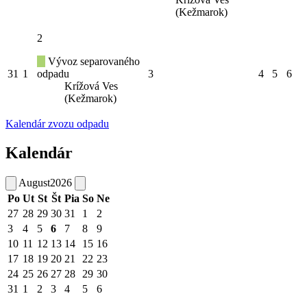
(Kežmarok)
2
Vývoz separovaného
31
1
odpadu
3
4
5
6
Krížová Ves
(Kežmarok)
Kalendár zvozu odpadu
Kalendár
August
2026
Po
Ut
St
Št
Pia
So
Ne
27
28
29
30
31
1
2
3
4
5
6
7
8
9
10
11
12
13
14
15
16
17
18
19
20
21
22
23
24
25
26
27
28
29
30
31
1
2
3
4
5
6