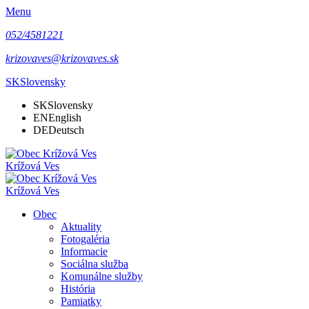
Menu
052/4581221
krizovaves@krizovaves.sk
SK
Slovensky
SK
Slovensky
EN
English
DE
Deutsch
Krížová Ves
Krížová Ves
Obec
Aktuality
Fotogaléria
Informacie
Sociálna služba
Komunálne služby
História
Pamiatky