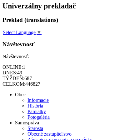
Univerzálny prekladač
Preklad (translations)
Select Language
▼
Návštevnosť
Návštevnosť:
ONLINE:
1
DNES:
49
TÝŽDEŇ:
687
CELKOM:
446827
Obec
Informacie
História
Pamiatky
Fotogaléria
Samospráva
Starosta
Obecné zastupiteľstvo
Zápisnice, uznesenia a pozvánky