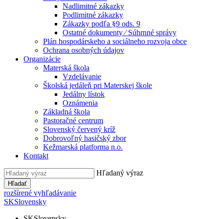
Nadlimitné zákazky
Podlimitné zákazky
Zákazky podľa §9 ods. 9
Ostatné dokumenty ⁄ Súhrnné správy
Plán hospodárskeho a sociálneho rozvoja obce
Ochrana osobných údajov
Organizácie
Materská škola
Vzdelávanie
Školská jedáleň pri Materskej škole
Jedálny lístok
Oznámenia
Základná škola
Pastoračné centrum
Slovenský červený kríž
Dobrovoľný hasičský zbor
Kežmarská platforma n.o.
Kontakt
Hľadaný výraz
Hľadať
rozšírené vyhľadávanie
SK
Slovensky
SK
Slovensky