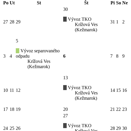
Po
Ut
St
Št
Pi
So
Ne
30
Vývoz TKO
27
28
29
31
1
2
Krížová Ves
(Kežmarok)
5
Vývoz separovaného
3
4
odpadu
6
7
8
9
Krížová Ves
(Kežmarok)
13
Vývoz TKO
10
11
12
14
15
16
Krížová Ves
(Kežmarok)
17
18
19
20
21
22
23
27
Vývoz TKO
24
25
26
28
29
30
Krížová Ves