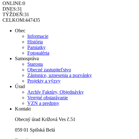
ONLINE:
0
DNES:
31
TÝŽDEŇ:
31
CELKOM:
447435
Obec
Informacie
História
Pamiatky
Fotogaléria
Samospráva
Starosta
Obecné zastupiteľstvo
Zápisnice, uznesenia a pozvánky
Projekty a výzvy
Úrad
Archív Faktúry, Objednávky
Verejné obstarávanie
VZN a predpisy
Kontakt
Obecný úrad Krížová Ves č.51
059 01 Spišská Belá