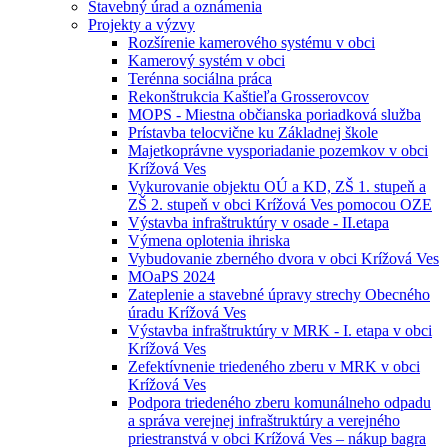
Stavebný úrad a oznámenia
Projekty a výzvy
Rozšírenie kamerového systému v obci
Kamerový systém v obci
Terénna sociálna práca
Rekonštrukcia Kaštieľa Grosserovcov
MOPS - Miestna občianska poriadková služba
Prístavba telocvične ku Základnej škole
Majetkoprávne vysporiadanie pozemkov v obci
Krížová Ves
Vykurovanie objektu OÚ a KD, ZŠ 1. stupeň a
ZŠ 2. stupeň v obci Krížová Ves pomocou OZE
Výstavba infraštruktúry v osade - II.etapa
Výmena oplotenia ihriska
Vybudovanie zberného dvora v obci Krížová Ves
MOaPS 2024
Zateplenie a stavebné úpravy strechy Obecného
úradu Krížová Ves
Výstavba infraštruktúry v MRK - I. etapa v obci
Krížová Ves
Zefektívnenie triedeného zberu v MRK v obci
Krížová Ves
Podpora triedeného zberu komunálneho odpadu
a správa verejnej infraštruktúry a verejného
priestranstvá v obci Krížová Ves – nákup bagra