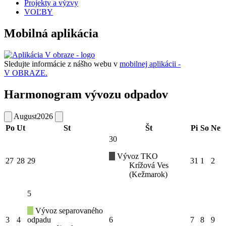
Projekty a výzvy
VOĽBY
Mobilná aplikácia
Sledujte informácie z nášho webu v
mobilnej aplikácii -
V OBRAZE.
Harmonogram vývozu odpadov
August
2026
Po
Ut
St
Št
Pi
So
Ne
30
Vývoz TKO
27
28
29
31
1
2
Krížová Ves
(Kežmarok)
5
Vývoz separovaného
3
4
odpadu
6
7
8
9