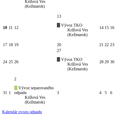
Krížová Ves
(Kežmarok)
13
Vývoz TKO
10
11
12
14
15
16
Krížová Ves
(Kežmarok)
17
18
19
20
21
22
23
27
Vývoz TKO
24
25
26
28
29
30
Krížová Ves
(Kežmarok)
2
Vývoz separovaného
31
1
odpadu
3
4
5
6
Krížová Ves
(Kežmarok)
Kalendár zvozu odpadu