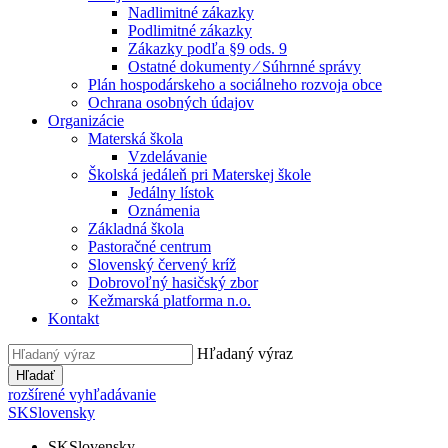
Nadlimitné zákazky
Podlimitné zákazky
Zákazky podľa §9 ods. 9
Ostatné dokumenty ⁄ Súhrnné správy
Plán hospodárskeho a sociálneho rozvoja obce
Ochrana osobných údajov
Organizácie
Materská škola
Vzdelávanie
Školská jedáleň pri Materskej škole
Jedálny lístok
Oznámenia
Základná škola
Pastoračné centrum
Slovenský červený kríž
Dobrovoľný hasičský zbor
Kežmarská platforma n.o.
Kontakt
Hľadaný výraz
Hľadať
rozšírené vyhľadávanie
SK
Slovensky
SK
Slovensky