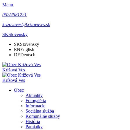
Menu
052/4581221
krizovaves@krizovaves.sk
SK
Slovensky
SK
Slovensky
EN
English
DE
Deutsch
Krížová Ves
Krížová Ves
Obec
Aktuality
Fotogaléria
Informacie
Sociálna služba
Komunálne služby
História
Pamiatky