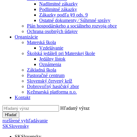
Nadlimitné zákazky
Podlimitné zákazky
Zákazky podľa §9 ods. 9
Ostatné dokumenty ⁄ Súhrnné správy
Plán hospodárskeho a sociálneho rozvoja obce
Ochrana osobných údajov
Organizácie
Materská škola
Vzdelávanie
Školská jedáleň pri Materskej škole
Jedálny lístok
Oznámenia
Základná škola
Pastoračné centrum
Slovenský červený kríž
Dobrovoľný hasičský zbor
Kežmarská platforma n.o.
Kontakt
Hľadaný výraz
Hľadať
rozšírené vyhľadávanie
SK
Slovensky
SK
Slovensky