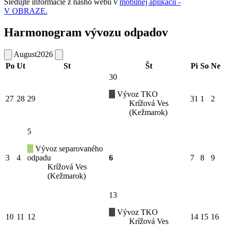
Sledujte informácie z nášho webu v
mobilnej aplikácii -
V OBRAZE.
Harmonogram vývozu odpadov
August
2026
Po
Ut
St
Št
Pi
So
Ne
30
Vývoz TKO
27
28
29
31
1
2
Krížová Ves
(Kežmarok)
5
Vývoz separovaného
3
4
odpadu
6
7
8
9
Krížová Ves
(Kežmarok)
13
Vývoz TKO
10
11
12
14
15
16
Krížová Ves