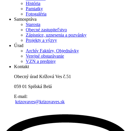
História
Pamiatky
Fotogaléria
Samospráva
Starosta
Obecné zastupiteľstvo
Zápisnice, uznesenia a pozvánky
Projekty a výzvy
Úrad
Archív Faktúry, Objednávky
Verejné obstarávanie
VZN a predpisy
Kontakt
Obecný úrad Krížová Ves č.51
059 01 Spišská Belá
E-mail:
krizovaves@krizovaves.sk