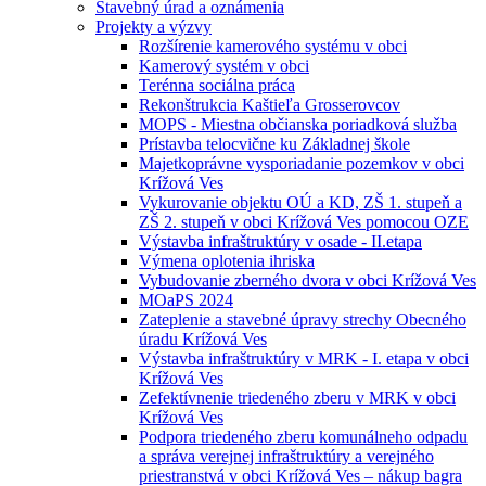
Stavebný úrad a oznámenia
Projekty a výzvy
Rozšírenie kamerového systému v obci
Kamerový systém v obci
Terénna sociálna práca
Rekonštrukcia Kaštieľa Grosserovcov
MOPS - Miestna občianska poriadková služba
Prístavba telocvične ku Základnej škole
Majetkoprávne vysporiadanie pozemkov v obci
Krížová Ves
Vykurovanie objektu OÚ a KD, ZŠ 1. stupeň a
ZŠ 2. stupeň v obci Krížová Ves pomocou OZE
Výstavba infraštruktúry v osade - II.etapa
Výmena oplotenia ihriska
Vybudovanie zberného dvora v obci Krížová Ves
MOaPS 2024
Zateplenie a stavebné úpravy strechy Obecného
úradu Krížová Ves
Výstavba infraštruktúry v MRK - I. etapa v obci
Krížová Ves
Zefektívnenie triedeného zberu v MRK v obci
Krížová Ves
Podpora triedeného zberu komunálneho odpadu
a správa verejnej infraštruktúry a verejného
priestranstvá v obci Krížová Ves – nákup bagra