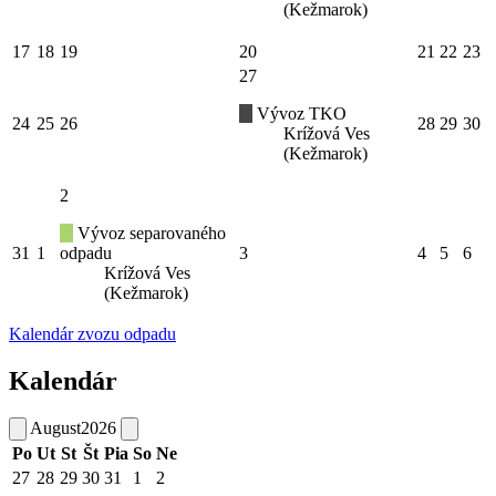
(Kežmarok)
17
18
19
20
21
22
23
27
Vývoz TKO
24
25
26
28
29
30
Krížová Ves
(Kežmarok)
2
Vývoz separovaného
31
1
odpadu
3
4
5
6
Krížová Ves
(Kežmarok)
Kalendár zvozu odpadu
Kalendár
August
2026
Po
Ut
St
Št
Pia
So
Ne
27
28
29
30
31
1
2