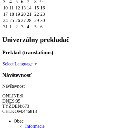
3
4
5
6
7
8
9
10
11
12
13
14
15
16
17
18
19
20
21
22
23
24
25
26
27
28
29
30
31
1
2
3
4
5
6
Univerzálny prekladač
Preklad (translations)
Select Language
▼
Návštevnosť
Návštevnosť:
ONLINE:
0
DNES:
35
TÝŽDEŇ:
673
CELKOM:
446813
Obec
Informacie