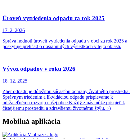
Úroveň vytriedenia odpadu za rok 2025
17. 2.
2026
Správa hodnotí úroveň vytriedenia odpadu v obci za rok 2025 a
poskytuje prehľad o dosiahnutých výsledkoch v tejto oblasti.
Vývoz odpadov v roku 2026
18. 12.
2025
Zber odpadu je dôležitou súčasťou ochrany životného prostredia.
Správnym triedením a likvidáciou odpadu prispievame k
udržateľnému rozvoju našej obce.Každý z nás môže prispieť k
čistejšiemu prostrediu a zdravšiemu životnému štýlu. :-)
Mobilná aplikácia