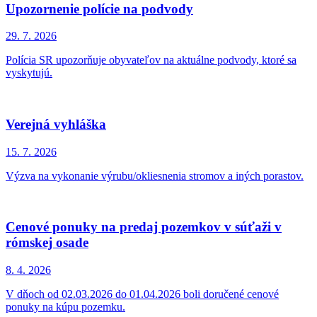
Upozornenie polície na podvody
29. 7.
2026
Polícia SR upozorňuje obyvateľov na aktuálne podvody, ktoré sa
vyskytujú.
Verejná vyhláška
15. 7.
2026
Výzva na vykonanie výrubu/okliesnenia stromov a iných porastov.
Cenové ponuky na predaj pozemkov v súťaži v
rómskej osade
8. 4.
2026
V dňoch od 02.03.2026 do 01.04.2026 boli doručené cenové
ponuky na kúpu pozemku.