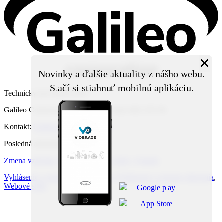
×
Novinky a ďalšie aktuality z nášho webu.
Stačí si stiahnuť mobilnú aplikáciu.
Technický prevádzkovateľ:
Galileo Corporation s.r.o., Čierna Voda 468, 925 06
Kontakt:
Galileo Corporation s.r.o.
Posledná aktualizácia: 29. 7. 2026
Zmena vzhľadu
,
Štruktúra stránok
,
RSS
,
Vytlačiť
Vyhlásenie o prístupnosti
,
Cookies
,
Vyhlásenie o ochrane súkromia
,
Webové sídlo