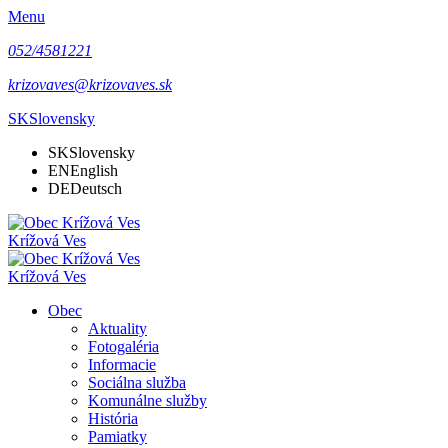
Menu
052/4581221
krizovaves@krizovaves.sk
SK
Slovensky
SK
Slovensky
EN
English
DE
Deutsch
Krížová Ves
Krížová Ves
Obec
Aktuality
Fotogaléria
Informacie
Sociálna služba
Komunálne služby
História
Pamiatky