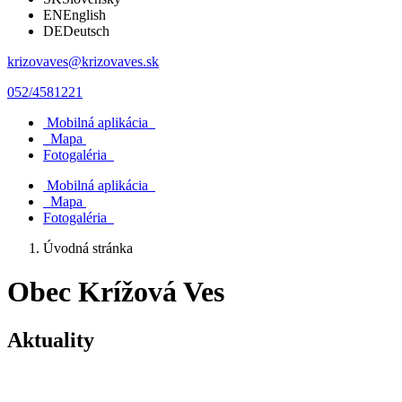
EN
English
DE
Deutsch
krizovaves@krizovaves.sk
052/4581221
Mobilná aplikácia
Mapa
Fotogaléria
Mobilná aplikácia
Mapa
Fotogaléria
Úvodná stránka
Obec Krížová Ves
Aktuality