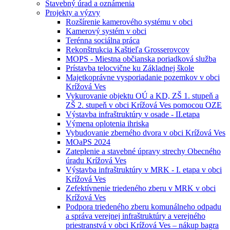
Stavebný úrad a oznámenia
Projekty a výzvy
Rozšírenie kamerového systému v obci
Kamerový systém v obci
Terénna sociálna práca
Rekonštrukcia Kaštieľa Grosserovcov
MOPS - Miestna občianska poriadková služba
Prístavba telocvične ku Základnej škole
Majetkoprávne vysporiadanie pozemkov v obci
Krížová Ves
Vykurovanie objektu OÚ a KD, ZŠ 1. stupeň a
ZŠ 2. stupeň v obci Krížová Ves pomocou OZE
Výstavba infraštruktúry v osade - II.etapa
Výmena oplotenia ihriska
Vybudovanie zberného dvora v obci Krížová Ves
MOaPS 2024
Zateplenie a stavebné úpravy strechy Obecného
úradu Krížová Ves
Výstavba infraštruktúry v MRK - I. etapa v obci
Krížová Ves
Zefektívnenie triedeného zberu v MRK v obci
Krížová Ves
Podpora triedeného zberu komunálneho odpadu
a správa verejnej infraštruktúry a verejného
priestranstvá v obci Krížová Ves – nákup bagra