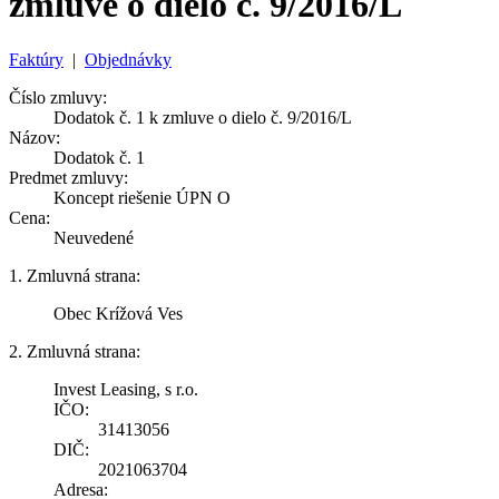
zmluve o dielo č. 9/2016/L
Faktúry
|
Objednávky
Číslo zmluvy:
Dodatok č. 1 k zmluve o dielo č. 9/2016/L
Názov:
Dodatok č. 1
Predmet zmluvy:
Koncept riešenie ÚPN O
Cena:
Neuvedené
1. Zmluvná strana:
Obec Krížová Ves
2. Zmluvná strana:
Invest Leasing, s r.o.
IČO:
31413056
DIČ:
2021063704
Adresa: