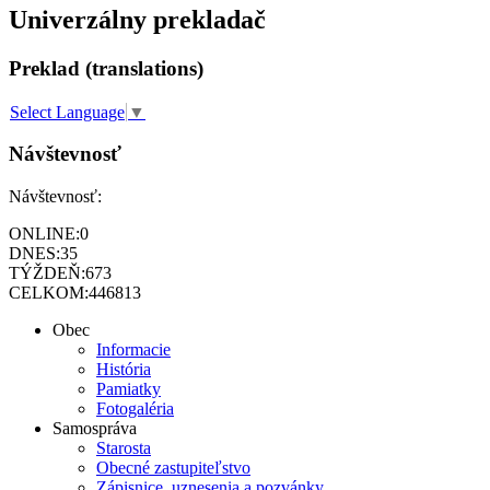
Univerzálny prekladač
Preklad (translations)
Select Language
▼
Návštevnosť
Návštevnosť:
ONLINE:
0
DNES:
35
TÝŽDEŇ:
673
CELKOM:
446813
Obec
Informacie
História
Pamiatky
Fotogaléria
Samospráva
Starosta
Obecné zastupiteľstvo
Zápisnice, uznesenia a pozvánky