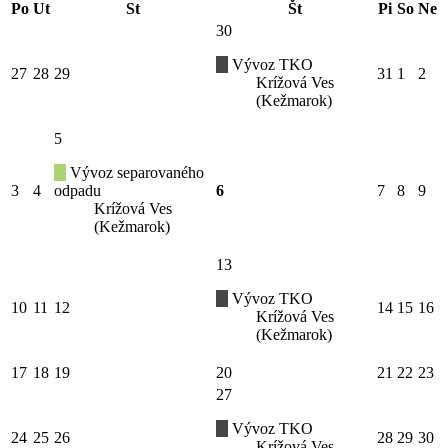
Po
Ut
St
Št
Pi
So
Ne
30
Vývoz TKO
27
28
29
31
1
2
Krížová Ves
(Kežmarok)
5
Vývoz separovaného
3
4
odpadu
6
7
8
9
Krížová Ves
(Kežmarok)
13
Vývoz TKO
10
11
12
14
15
16
Krížová Ves
(Kežmarok)
17
18
19
20
21
22
23
27
Vývoz TKO
24
25
26
28
29
30
Krížová Ves