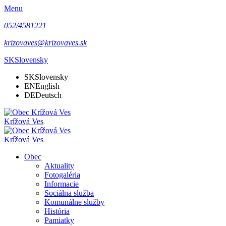
Menu
052/4581221
krizovaves@krizovaves.sk
SK
Slovensky
SK
Slovensky
EN
English
DE
Deutsch
Krížová Ves
Krížová Ves
Obec
Aktuality
Fotogaléria
Informacie
Sociálna služba
Komunálne služby
História
Pamiatky