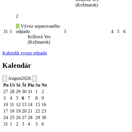
(Kežmarok)
2
Vývoz separovaného
31
1
odpadu
3
4
5
6
Krížová Ves
(Kežmarok)
Kalendár zvozu odpadu
Kalendár
August
2026
Po
Ut
St
Št
Pia
So
Ne
27
28
29
30
31
1
2
3
4
5
6
7
8
9
10
11
12
13
14
15
16
17
18
19
20
21
22
23
24
25
26
27
28
29
30
31
1
2
3
4
5
6